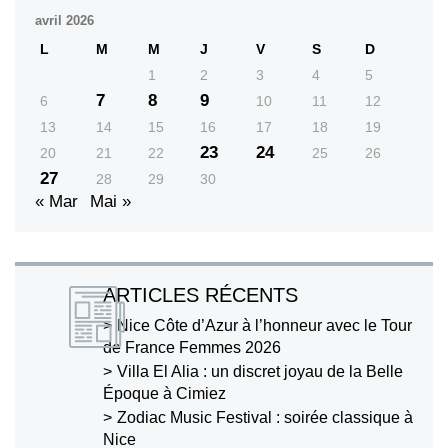
avril 2026
L
M
M
J
V
S
D
1
2
3
4
5
7
8
9
6
10
11
12
13
14
15
16
17
18
19
23
24
20
21
22
25
26
27
28
29
30
« Mar
Mai »
ARTICLES RÉCENTS
Nice Côte d’Azur à l’honneur avec le Tour
de France Femmes 2026
Villa El Alia : un discret joyau de la Belle
Époque à Cimiez
Zodiac Music Festival : soirée classique à
Nice