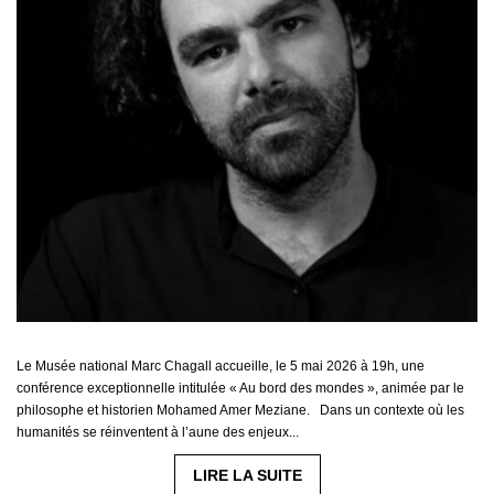
Le Musée national Marc Chagall accueille, le 5 mai 2026 à 19h, une
conférence exceptionnelle intitulée « Au bord des mondes », animée par le
philosophe et historien Mohamed Amer Meziane. Dans un contexte où les
humanités se réinventent à l’aune des enjeux...
LIRE LA SUITE