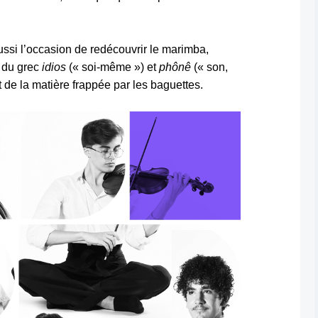
ussi l’occasion de redécouvrir le marimba,
— du grec
idios
(« soi-même ») et
phônê
(« son,
t de la matière frappée par les baguettes.