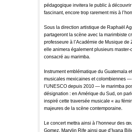
pédagogique invitera le public à découvrir
fascinant, encore trop rarement mis à l’ho
Sous la direction artistique de Raphaël A
partageront la scène avec la marimbiste cro
professeure à l’Académie de Musique de Za
elle animera également plusieurs master-
consacré au marimba.
Instrument emblématique du Guatemala et 
musicales mexicaines et colombiennes — in
l’UNESCO depuis 2010 — le marimba possè
désignation : en Amérique du Sud, on par
inspiré cette traversée musicale « au fémin
majeures de la scène contemporaine.
Le concert mettra ainsi à l’honneur des œ
Gomez, Marylin Rife ainsi que d’Ivana Bil