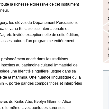
 toute la richesse expressive de cet instrument
nneur.
ggery, les élèves du Département Percussions
ate Ivana Bilic, soliste internationale et
greb. Invitée exceptionnelle de cette édition,
classes autour d’un programme entièrement
profondément ancré dans les traditions
scrites au patrimoine culturel immatériel de
de une identité singulière jusque dans sa
le de
la
marimba. Une nuance linguistique qui a
in », portée par des compositrices et interprètes
uvres de Keiko Abe, Evelyn Glennie, Alice
ic elle-même, avec quelques surprises