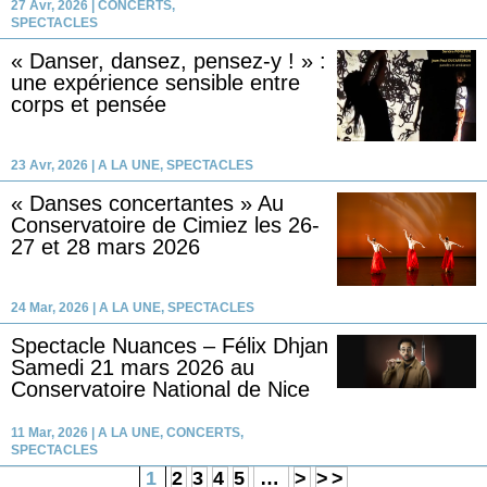
27 Avr, 2026
|
CONCERTS
,
SPECTACLES
« Danser, dansez, pensez-y ! » :
une expérience sensible entre
corps et pensée
23 Avr, 2026
|
A LA UNE
,
SPECTACLES
« Danses concertantes » Au
Conservatoire de Cimiez les 26-
27 et 28 mars 2026
24 Mar, 2026
|
A LA UNE
,
SPECTACLES
Spectacle Nuances – Félix Dhjan
Samedi 21 mars 2026 au
Conservatoire National de Nice
11 Mar, 2026
|
A LA UNE
,
CONCERTS
,
SPECTACLES
1
2
3
4
5
…
>
>>