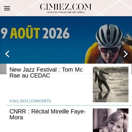
New Jazz Festival : Tom Mc
Rae au CEDAC
Nice Côte d’Azur à l’honneur
avec le Tour de France Femmes
4 Oct, 2012
|
CONCERTS
2026
CNRR : Récital Mireille Faye-
Mora
LIRE LA SUITE