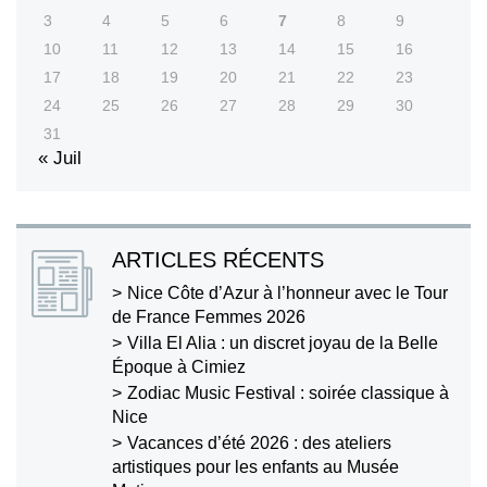
3
4
5
6
7
8
9
10
11
12
13
14
15
16
17
18
19
20
21
22
23
24
25
26
27
28
29
30
31
« Juil
ARTICLES RÉCENTS
Nice Côte d’Azur à l’honneur avec le Tour
de France Femmes 2026
Villa El Alia : un discret joyau de la Belle
Époque à Cimiez
Zodiac Music Festival : soirée classique à
Nice
Vacances d’été 2026 : des ateliers
artistiques pour les enfants au Musée