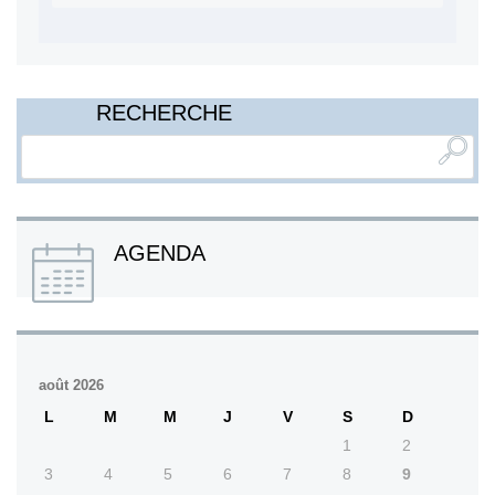
RECHERCHE
AGENDA
août 2026
L
M
M
J
V
S
D
1
2
3
4
5
6
7
8
9