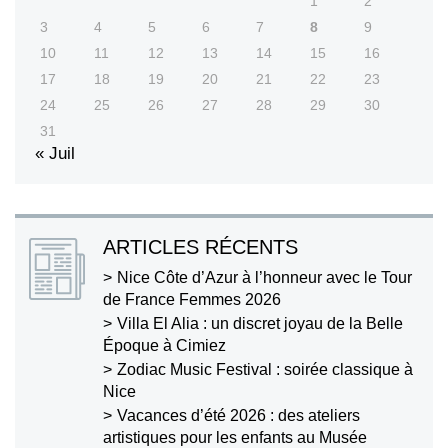
1
2
3
4
5
6
7
8
9
10
11
12
13
14
15
16
17
18
19
20
21
22
23
24
25
26
27
28
29
30
31
« Juil
ARTICLES RÉCENTS
Nice Côte d’Azur à l’honneur avec le Tour
de France Femmes 2026
Villa El Alia : un discret joyau de la Belle
Époque à Cimiez
Zodiac Music Festival : soirée classique à
Nice
Vacances d’été 2026 : des ateliers
artistiques pour les enfants au Musée