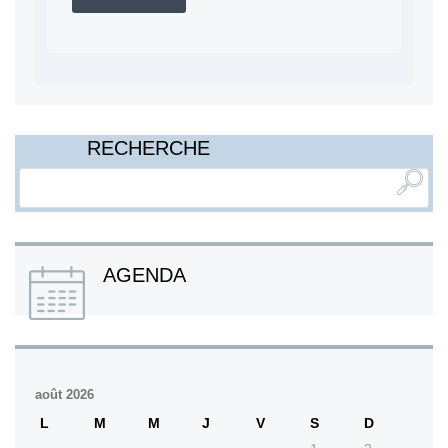
RECHERCHE
AGENDA
août 2026
L
M
M
J
V
S
D