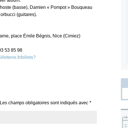
ier album.
Dhoste (basse), Damien « Pompot » Bouqueau
Corbucci (guitares).
rne, place Émile Bégnis, Nice (Cimiez)
93 53 85 98
letterie.fr/billets?
Les champs obligatoires sont indiqués avec
*