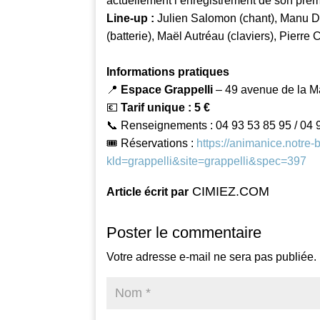
actuellement l’enregistrement de son prem
Line-up :
Julien Salomon (chant), Manu 
(batterie), Maël Autréau (claviers), Pierre 
Informations pratiques
📍
Espace Grappelli
– 49 avenue de la Ma
💶
Tarif unique : 5 €
📞 Renseignements : 04 93 53 85 95 / 04 
🎟️ Réservations :
https://animanice.notre-bil
kld=grappelli&site=grappelli&spec=397
CIMIEZ.COM
Article écrit par
Poster le commentaire
Votre adresse e-mail ne sera pas publiée.