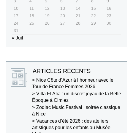
3
4
5
6
7
8
9
10
11
12
13
14
15
16
17
18
19
20
21
22
23
24
25
26
27
28
29
30
31
« Juil
ARTICLES RÉCENTS
Nice Côte d’Azur à l’honneur avec le
Tour de France Femmes 2026
Villa El Alia : un discret joyau de la Belle
Époque à Cimiez
Zodiac Music Festival : soirée classique
à Nice
Vacances d’été 2026 : des ateliers
artistiques pour les enfants au Musée