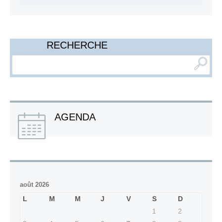
RECHERCHE
AGENDA
août 2026
L
M
M
J
V
S
D
1
2