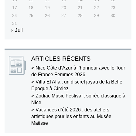
17
18
19
20
21
22
23
24
25
26
27
28
29
30
31
« Juil
ARTICLES RÉCENTS
Nice Côte d’Azur à l’honneur avec le Tour
de France Femmes 2026
Villa El Alia : un discret joyau de la Belle
Époque à Cimiez
Zodiac Music Festival : soirée classique à
Nice
Vacances d’été 2026 : des ateliers
artistiques pour les enfants au Musée
Matisse