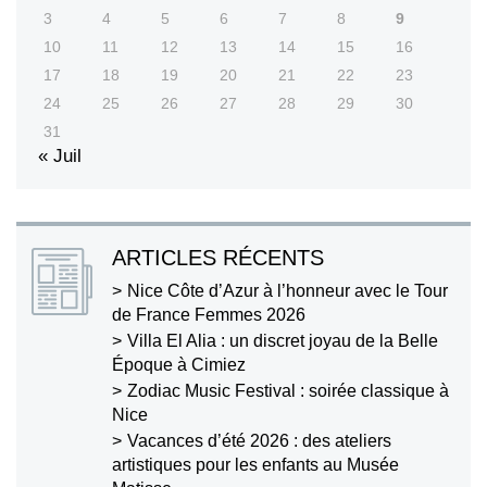
3
4
5
6
7
8
9
10
11
12
13
14
15
16
17
18
19
20
21
22
23
24
25
26
27
28
29
30
31
« Juil
ARTICLES RÉCENTS
Nice Côte d’Azur à l’honneur avec le Tour
de France Femmes 2026
Villa El Alia : un discret joyau de la Belle
Époque à Cimiez
Zodiac Music Festival : soirée classique à
Nice
Vacances d’été 2026 : des ateliers
artistiques pour les enfants au Musée