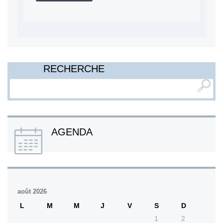
RECHERCHE
AGENDA
août 2026
L
M
M
J
V
S
D
1
2