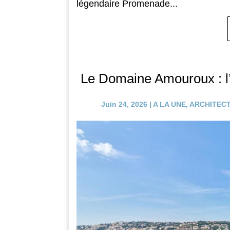
légendaire Promenade...
Le Domaine Amouroux : l’h
Juin 24, 2026
|
A LA UNE
,
ARCHITEC