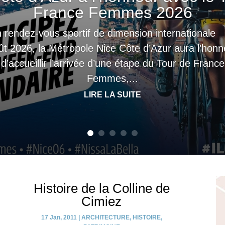
France Femmes 2026
 rendez-vous sportif de dimension internationale
ût 2026, la Métropole Nice Côte d’Azur aura l’honn
d’accueillir l’arrivée d’une étape du Tour de France
Femmes,...
LIRE LA SUITE
Histoire de la Colline de
Cimiez
17 Jan, 2011
|
ARCHITECTURE
,
HISTOIRE
,