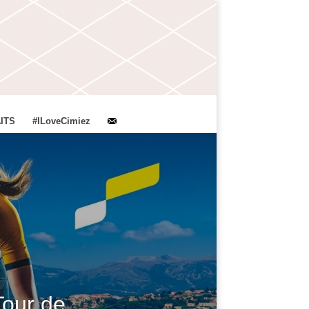
ITS
#ILoveCimiez
Tour de