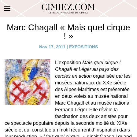
Marc Chagall « Mais quel cirque
! »
Nov 17, 2011
|
EXPOSITIONS
L’exposition
Mais quel cirque !
Chagall et Léger au pays des
cercles en action
organisée
par
les
musées nationaux du XXe siècle
des Alpes-Maritimes est présentée
en deux volets au musée national
Marc Chagall et au musée national
Fernand Léger. Elle révèle la
fascination des deux artistes pour
ce spectacle populaire depuis la seconde moitié du XIXe
siècle et qui constitue un motif récurrent d’inspiration dans
leur production. «
Mais quel cirque
! » disait Chagall quand